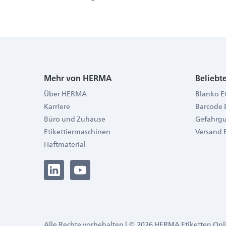
Mehr von HERMA
Beliebt
Über HERMA
Blanko E
Karriere
Barcode 
Büro und Zuhause
Gefahrgu
Etikettiermaschinen
Versand 
Haftmaterial
Alle Rechte vorbehalten l © 2026 HERMA Etiketten On