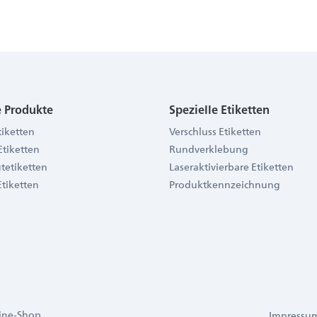
e Produkte
Spezielle Etiketten
tiketten
Verschluss Etiketten
Etiketten
Rundverklebung
tetiketten
Laseraktivierbare Etiketten
Etiketten
Produktkennzeichnung
line-Shop
Impressu