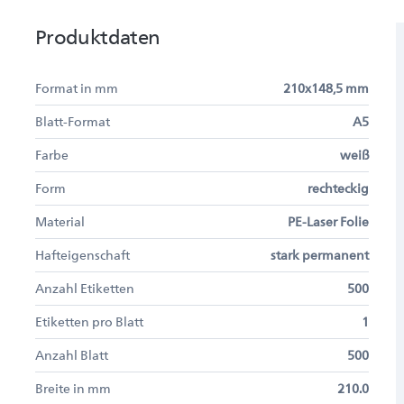
Produktdaten
Format in mm
210x148,5 mm
Blatt-Format
A5
Farbe
weiß
Form
rechteckig
Material
PE-Laser Folie
Hafteigenschaft
stark permanent
Anzahl Etiketten
500
Etiketten pro Blatt
1
Anzahl Blatt
500
Breite in mm
210.0